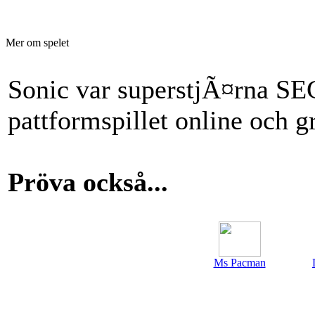
Mer om spelet
Sonic var superstjÃ¤rna SE
pattformspillet online och g
Pröva också...
Ms Pacman